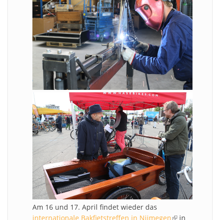
Am 16 und 17. April findet wieder das
internationale Bakfietstreffen in Nijmegen
(link is
in