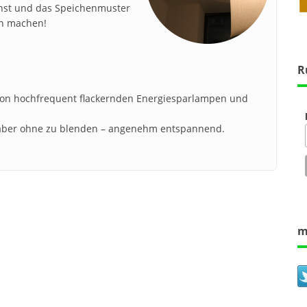
chst und das Speichenmuster
en machen!
R
 von hochfrequent flackernden Energiesparlampen und
, aber ohne zu blenden – angenehm entspannend.
m