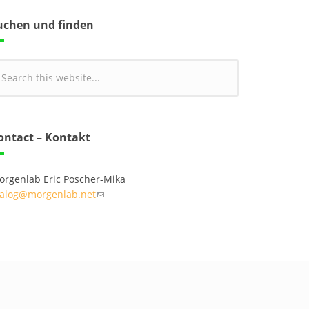
uchen und finden
ontact – Kontakt
orgenlab Eric Poscher-Mika
ialog@morgenlab.net
(link sends e-mail)