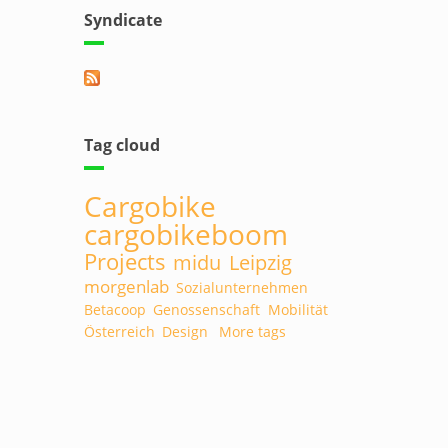
Syndicate
rnal)
Tag cloud
Cargobike
cargobikeboom
Projects
midu
Leipzig
morgenlab
Sozialunternehmen
Betacoop
Genossenschaft
Mobilität
Österreich
Design
More tags