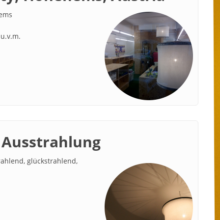
nems
 u.v.m.
t Ausstrahlung
trahlend, glückstrahlend,