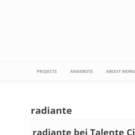
Skip to main content
Main menu
PROJECTS
ANGEBOTE
ABOUT MORG
radiante
radiante bei Talente C