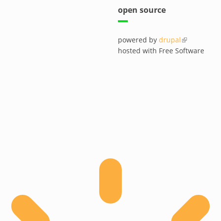
open source
powered by
drupal
(link is exte
hosted with Free Software