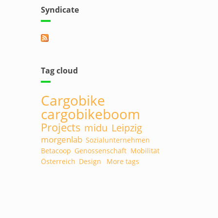
Syndicate
rnal)
Tag cloud
Cargobike
cargobikeboom
Projects
midu
Leipzig
morgenlab
Sozialunternehmen
Betacoop
Genossenschaft
Mobilität
Österreich
Design
More tags