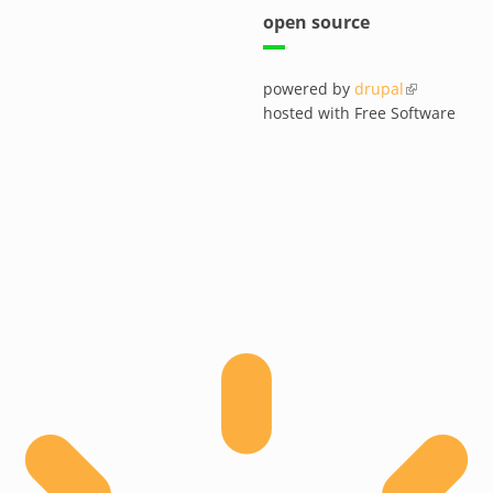
open source
powered by
drupal
(link is exte
hosted with Free Software