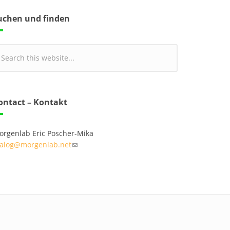
uchen und finden
ontact – Kontakt
orgenlab Eric Poscher-Mika
ialog@morgenlab.net
(link sends e-mail)