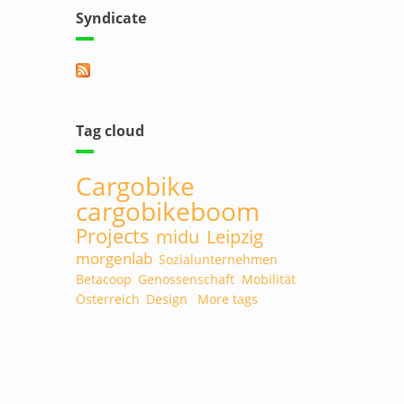
Syndicate
rnal)
Tag cloud
Cargobike
cargobikeboom
Projects
midu
Leipzig
morgenlab
Sozialunternehmen
Betacoop
Genossenschaft
Mobilität
Österreich
Design
More tags