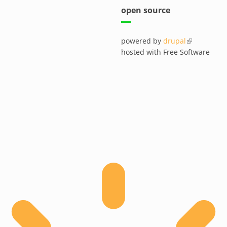
open source
powered by
drupal
(link is exte
hosted with Free Software