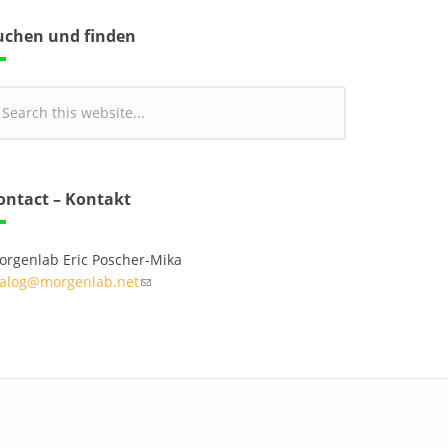
uchen und finden
ontact – Kontakt
orgenlab Eric Poscher-Mika
ialog@morgenlab.net
(link sends e-mail)