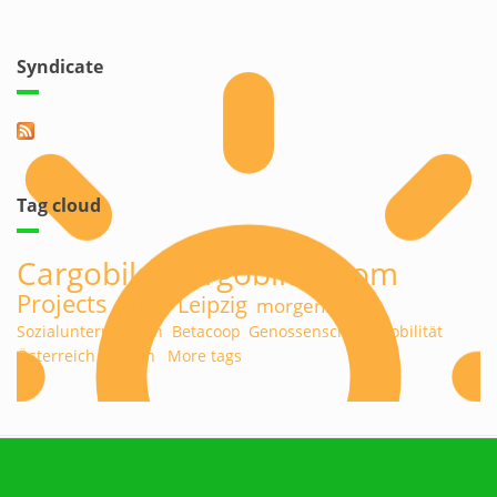
Syndicate
Tag cloud
Cargobike
cargobikeboom
Projects
midu
Leipzig
morgenlab
Sozialunternehmen
Betacoop
Genossenschaft
Mobilität
Österreich
Design
More tags