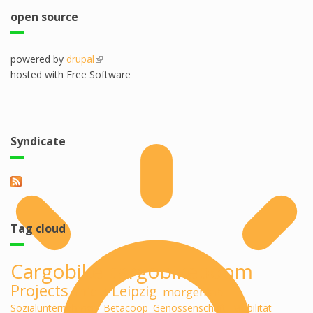
open source
powered by
drupal
(link is external)
hosted with Free Software
Syndicate
Tag cloud
Cargobike
cargobikeboom
Projects
midu
Leipzig
morgenlab
Sozialunternehmen
Betacoop
Genossenschaft
Mobilität