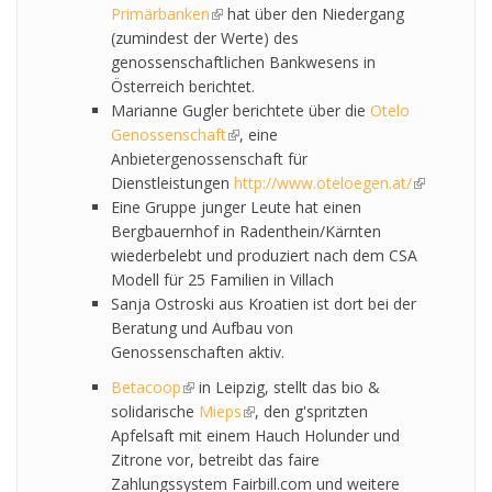
Primärbanken
(link is external)
hat über den Niedergang
(zumindest der Werte) des
genossenschaftlichen Bankwesens in
Österreich berichtet.
Marianne Gugler berichtete über die
Otelo
Genossenschaft
(link is external)
, eine
Anbietergenossenschaft für
Dienstleistungen
http://www.oteloegen.at/
(link is
Eine Gruppe junger Leute hat einen
external)
Bergbauernhof in Radenthein/Kärnten
wiederbelebt und produziert nach dem CSA
Modell für 25 Familien in Villach
Sanja Ostroski aus Kroatien ist dort bei der
Beratung und Aufbau von
Genossenschaften aktiv.
Betacoop
(link is external)
in Leipzig, stellt das bio &
solidarische
Mieps
(link is external)
, den g'spritzten
Apfelsaft mit einem Hauch Holunder und
Zitrone vor, betreibt das faire
Zahlungssystem Fairbill.com und weitere