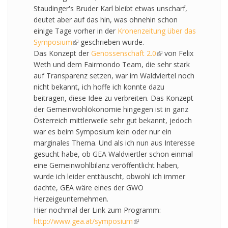
Staudinger's Bruder Karl bleibt etwas unscharf,
deutet aber auf das hin, was ohnehin schon
einige Tage vorher in der
Kronenzeitung über das
Symposium
(link is external)
geschrieben wurde.
Das Konzept der
Genossenschaft 2.0
(link is external)
von Felix
Weth und dem Fairmondo Team, die sehr stark
auf Transparenz setzen, war im Waldviertel noch
nicht bekannt, ich hoffe ich konnte dazu
beitragen, diese Idee zu verbreiten. Das Konzept
der Gemeinwohlökonomie hingegen ist in ganz
Österreich mittlerweile sehr gut bekannt, jedoch
war es beim Symposium kein oder nur ein
marginales Thema. Und als ich nun aus Interesse
gesucht habe, ob GEA Waldviertler schon einmal
eine Gemeinwohlbilanz veröffentlicht haben,
wurde ich leider enttäuscht, obwohl ich immer
dachte, GEA wäre eines der GWÖ
Herzeigeunternehmen.
Hier nochmal der Link zum Programm:
http://www.gea.at/symposium
(link is external)