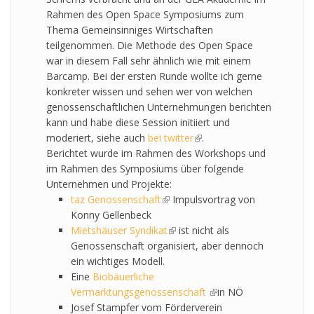
Rahmen des Open Space Symposiums zum
Thema Gemeinsinniges Wirtschaften
teilgenommen. Die Methode des Open Space
war in diesem Fall sehr ähnlich wie mit einem
Barcamp. Bei der ersten Runde wollte ich gerne
konkreter wissen und sehen wer von welchen
genossenschaftlichen Unternehmungen berichten
kann und habe diese Session initiiert und
moderiert, siehe auch
bei twitter
(link is external)
.
Berichtet wurde im Rahmen des Workshops und
im Rahmen des Symposiums über folgende
Unternehmen und Projekte:
taz Genossenschaft
(link is external)
Impulsvortrag von
Konny Gellenbeck
Mietshäuser Syndikat
(link is external)
ist nicht als
Genossenschaft organisiert, aber dennoch
ein wichtiges Modell.
Eine
Biobäuerliche
Vermarktungsgenossenschaft
(link is external)
in NÖ
Josef Stampfer vom Förderverein