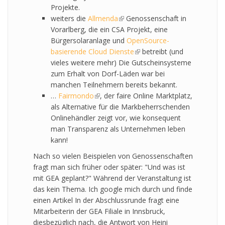
Projekte.
weiters die
Allmenda
(link is external)
Genossenschaft in
Vorarlberg, die ein CSA Projekt, eine
Bürgersolaranlage und
OpenSource-
basierende Cloud Dienste
(link is external)
betreibt (und
vieles weitere mehr) Die Gutscheinsysteme
zum Erhalt von Dorf-Läden war bei
manchen Teilnehmern bereits bekannt.
…
Fairmondo
(link is external)
, der faire Online Marktplatz,
als Alternative für die Markbeherrschenden
Onlinehändler zeigt vor, wie konsequent
man Transparenz als Unternehmen leben
kann!
Nach so vielen Beispielen von Genossenschaften
fragt man sich früher oder später: "Und was ist
mit GEA geplant?" Während der Veranstaltung ist
das kein Thema. Ich google mich durch und finde
einen Artikel In der Abschlussrunde fragt eine
Mitarbeiterin der GEA Filiale in Innsbruck,
diesbezüglich nach, die Antwort von Heini