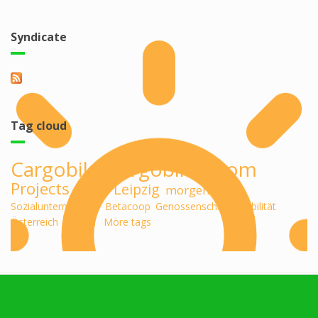
Syndicate
Tag cloud
Cargobike
cargobikeboom
Projects
midu
Leipzig
morgenlab
Sozialunternehmen
Betacoop
Genossenschaft
Mobilität
Österreich
Design
More tags