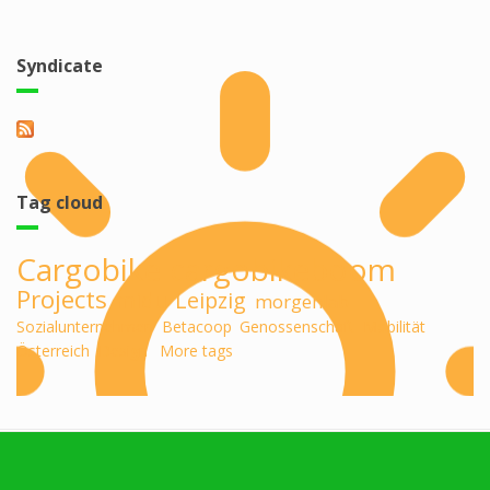
Syndicate
Tag cloud
Cargobike
cargobikeboom
Projects
midu
Leipzig
morgenlab
Sozialunternehmen
Betacoop
Genossenschaft
Mobilität
Österreich
Design
More tags