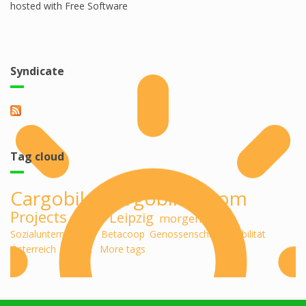
hosted with Free Software
Syndicate
Tag cloud
Cargobike
cargobikeboom
Projects
midu
Leipzig
morgenlab
Sozialunternehmen
Betacoop
Genossenschaft
Mobilität
Österreich
Design
More tags